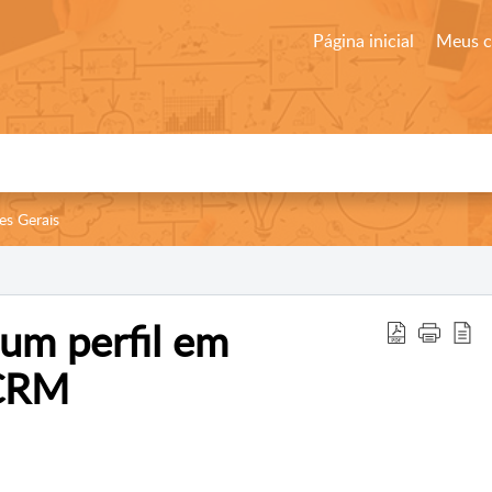
Página inicial
Meus 
es Gerais
um perfil em
 CRM