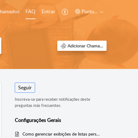
chamados
FAQ
Entrar
Português (Brazil)
Adicionar Chamado
Seguir
Inscreva-se para receber notificações deste
preguntas más frecuentes.
Configurações Gerais
Como gerenciar exibições de listas personalizadas no Zoho CRM