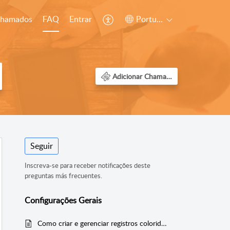
chamados
FAQ
Entrar
Português (Brazil)
Adicionar Chamado
Seguir
Inscreva-se para receber notificações deste
preguntas más frecuentes.
Configurações Gerais
Como criar e gerenciar registros coloridos no Zoho CRM