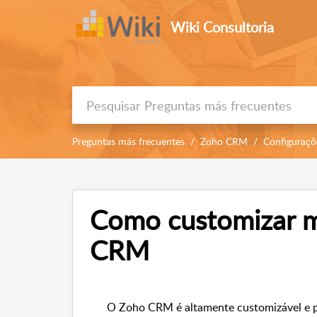
Wiki Consultoria
Preguntas más frecuentes
Zoho CRM
Configuraçõ
Como customizar 
CRM
O Zoho CRM é altamente customizável e pe