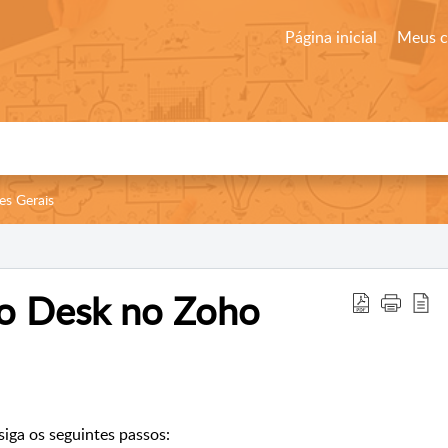
Página inicial
Meus 
es Gerais
o Desk no Zoho
iga os seguintes passos: