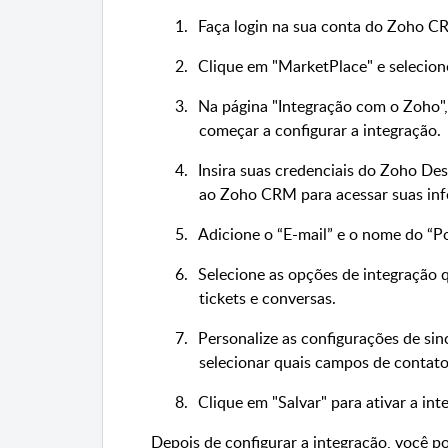
1.
Faça login na sua conta do Zoho CR
2.
Clique em "
MarketPlace
" e selecio
3.
Na página "Integração com o Zoho"
começar a configurar a integração.
4.
Insira suas credenciais do Zoho Des
ao Zoho CRM para acessar suas in
5.
Adicione o “E-mail” e o nome do “Po
6.
Selecione as opções de integração q
tickets e conversas.
7.
Personalize as configurações de si
selecionar quais campos de contato
8.
Clique em "Salvar" para ativar a int
Depois de configurar a integração, você 